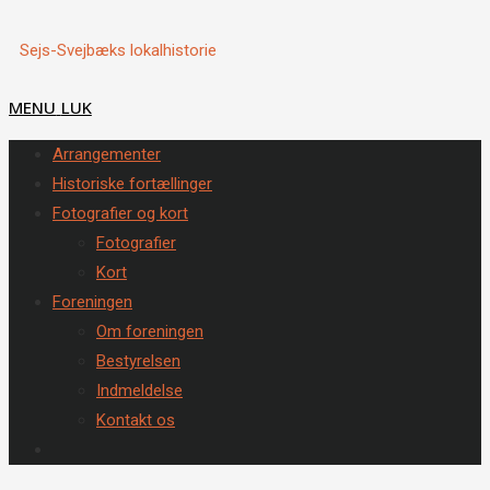
Sejs-Svejbæks lokalhistorie
MENU
LUK
Arrangementer
Historiske fortællinger
Fotografier og kort
Fotografier
Kort
Foreningen
Om foreningen
Bestyrelsen
Indmeldelse
Kontakt os